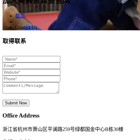
加入
美狮贵宾会官网
首页
Contact Us
取得联系
Submit Now
Office Address
浙江省杭州市萧山区平澜路259号绿都国金中心B栋30楼